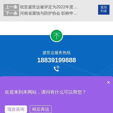
上一条
祝贺盛世达被评定为2022年度河南省“专精特新”中小企业
返回
列表
下一条
河南省腐蚀与防护协会 职称申报工作座谈会在盛世达公司召开
盛世达服务热线
18839199888
牺牲阳极保护
外加电流阴极保护
工程承揽
网站地图
×
河南盛世达防腐工程有限公司 版权所有
欢迎来到本网站，请问有什么可以帮您？
现在咨询
稍后再说
https://affim.baidu.com/cps/chat?