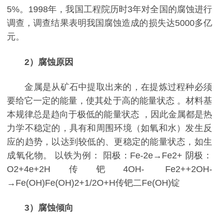
5%
。
1998
年，我国工程院历时
3
年对全国的腐蚀进行
调查，调查结果表明我国腐蚀造成的损失达
5000
多亿
元。
2
）腐蚀原因
金属是从矿石中提取出来的，在提炼过程种必须
要给它一定的能量，使其处于高的能量状态
。材料基
本规律总是趋向于极低的能量状态
，因此金属都是热
力学不稳定的，具有和周围环境（如氧和水）发生反
应的趋势，以达到较低的、更稳定的能量状态，如生
成氧化物。
以铁为例：
阳极：
Fe-2e→Fe2+
阴极：
O2+4e+2H
传钯
4OH- Fe2++2OH-
→Fe(OH)Fe(OH)2+1/2O+H
传钯二
Fe(OH)
锭
3
）腐蚀倾向