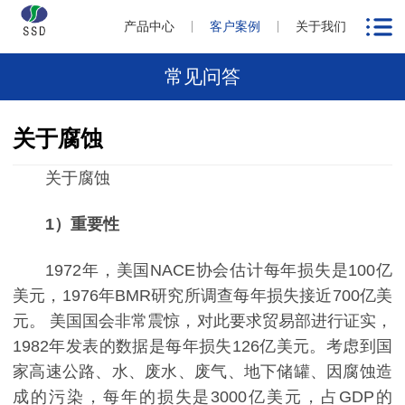
产品中心
客户案例
关于我们
常见问答
关于腐蚀
关于腐蚀
1
）重要性
1972
年，美国
NACE
协会估计每年损失是
100
亿
美元，
1976
年
BMR
研究所调查每年损失接近
700
亿美
元。
美国国会
非常震惊，对此要求贸易部进行证实，
1982
年发表的数据是每年损失
126
亿美元。考虑到国
家
高速公路
、水、废水、废气、地下储罐、因腐蚀造
成的污染，每年的损失是
3000
亿美元，占
GDP
的