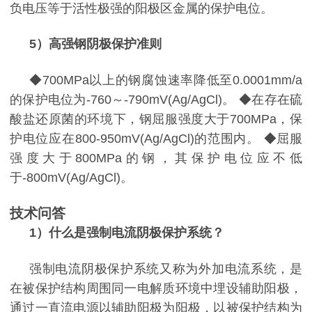
负电压等于活性极强的阳极区金属的保护电位。
5
）高强钢阴极保护准则
◆700MPa
以上的钢腐蚀速率降低至
0.0001mm/a
的保护电位为
-760
～
-790mV(Ag/AgCl)
。
◆
在存在硫
酸盐还原菌的环境下，钢屈服强度大于
700MPa
，保
护电位应在
800-950mV(Ag/AgCl)
的范围内。
◆
屈服
强度大于
800MPa
的钢，其保护电位应不低
于
-800mV(Ag/AgCl)
。
技术问答
1
）什么是强制电流阴极保护系统？
强制电流阴极保护系统又称为外加电流系统，是
在被保护结构周围同一电解质环境中埋设辅助阳极，
通过一直流电源以辅助阳极为阳极，以被保护结构为