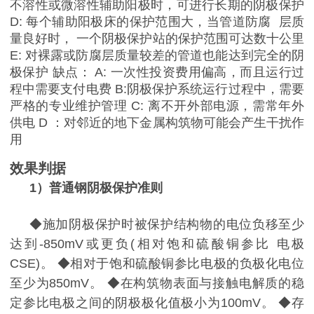
不溶性或微溶性辅助阳极时，可进行长期的阴极保护
D:
每个辅助阳极床的保护范围大，当管道防腐
层质
量良好时，
一个阴极保护站的保护范围可达数十公里
E:
对裸露或防腐层质量较差的管道也能达到完全的阴
极保护 缺点：
A:
一次性投资费用偏高，而且运行过
程中需要支付电费
B:阴极保护系统
运行过程中，需要
严格的专业维护管理
C:
离不开外部电源，需常年外
供电
D
：对邻近的地下金属构筑物可能会产生干扰作
用
效果判据
1
）普通钢阴极保护准则
◆
施加阴极保护时被保护结构物的电位负移至少
达到
-850mV
或更负
(
相对饱和硫酸铜参比 电极
CSE)
。
◆
相对于饱和硫酸铜参比电极的负极化电位
至少为
850mV
。
◆
在构筑物表面与接触电解质的稳
定参比电极之间的阴极极化值极小为
100mV
。
◆
存