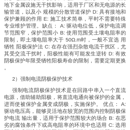
地下金属设施无干扰影响，适用于厂区和无电源的长
输管道，以及小 规模的分散管道保护
D:
具有接地和
保护兼顾的作用
E:
施工技术简单，平时不需要特殊
专业维护管理。缺点：
A:
驱动电位低，保护电流调
节范围窄，保护范围小
B:
使用范围受土壤电阻率的
限制，即土壤电阻率大于
50Ω.m
时，一般不宜选 用
牺牲
阳极保护
法
C:
在存在强烈杂散电流干扰区，尤
其受交流干扰时，阳极性能有可能发生逆转
D:
有效
阴极保护年限受牺牲阳极寿命的限制，需要定期更换
。
2
）强制电流阴极保护技术
强制电流阴极保护技术是在回路中串入一个直流
电源，借助辅助阳极
，将直流电通向被保护的金属，
进而使被保护金属变成阴极，实施保护。
优点：
A:
驱动电压高，能够灵活地在较宽的范围内控制阴极保
护电流 输出量，适用于保护范围较大的场合
B:
在恶
劣的腐蚀条件下或高电阻率的环境中也适用
C:
选用