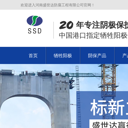
欢迎进入河南盛世达防腐工程有限公司官网！
年专注阴极保
中国港口指定牺牲阳极
首页
牺牲阳极
阴保产品
产