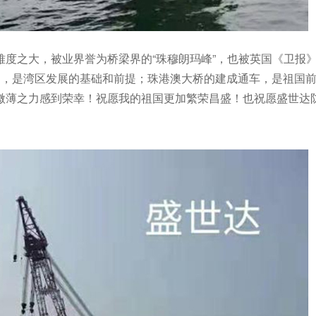
度之大，被业界誉为桥梁界的“珠穆朗玛峰”，也被英国《卫报》
通，是湾区发展的基础和前提；珠港澳大桥的建成通车，是祖国
微薄之力感到荣幸！祝愿我的祖国更加繁荣昌盛！也祝愿盛世达