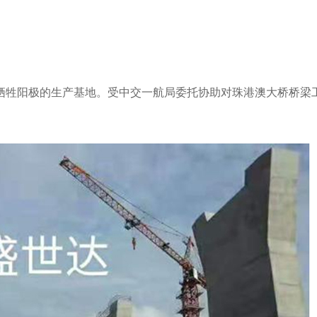
牺牲阳极的生产基地。受中交一航局委托协助对珠港澳大桥桥梁工