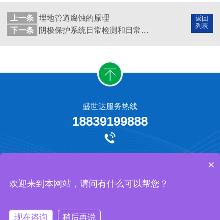
上一条
埋地管道腐蚀的原理
返回
列表
下一条
阴极保护系统日常检测和日常管理维护
盛世达服务热线
18839199888
牺牲阳极保护
外加电流阴极保护
工程承揽
网站地图
×
河南盛世达防腐工程有限公司 版权所有
欢迎来到本网站，请问有什么可以帮您？
现在咨询
稍后再说
https://affim.baidu.com/cps/chat?