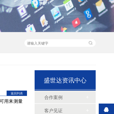
盛世达资讯中心
返回列表
合作案例
可用来测量
客户见证