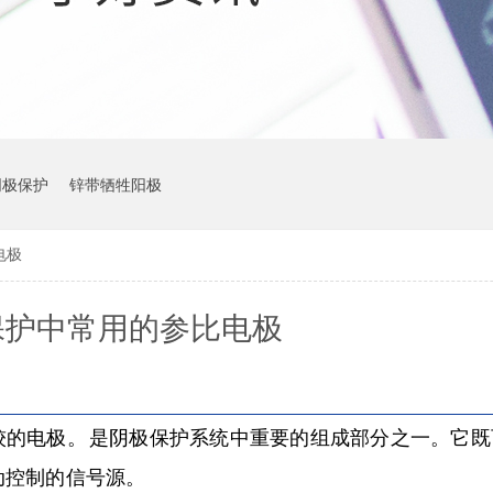
阴极保护
锌带牺牲阳极
电极
保护中常用的参比电极
较的电极。
是阴极保护系统中重要的组成部分之一。它既
动控制的信号源。