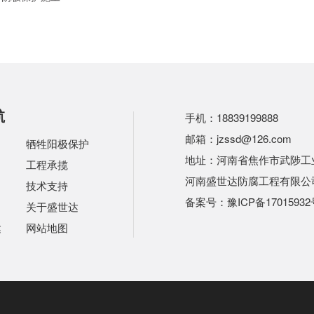
航
手机：18839199888
邮箱：jzssd@126.com
牺牲阳极保护
地址：河南省焦作市武陟工业
工程承揽
河南盛世达防腐工程有限公
技术支持
备案号：
豫ICP备17015932
关于盛世达
达
网站地图