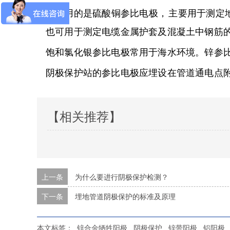
最常用的是硫酸铜参比电极，
主要用于测定
也可用于测定电缆金属护套及混凝土中钢筋
饱和氯化银参比电极常用于海水环境。锌参
阴极保护站的参比电极应埋设在管道通电点
【相关推荐】
上一条
为什么要进行阴极保护检测？
下一条
埋地管道阴极保护的标准及原理
本文标签：
锌合金牺牲阳极
阴极保护
锌带阳极
铝阳极