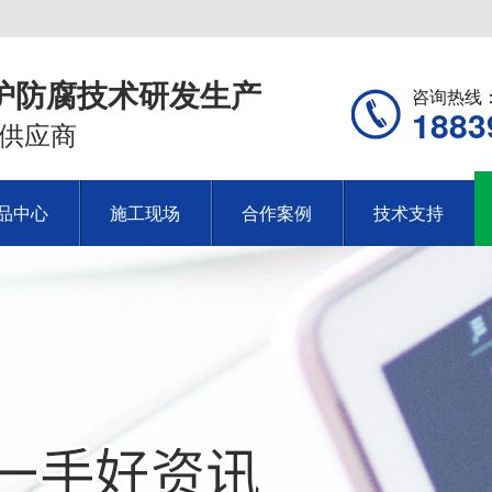
护防腐技术研发生产
咨询热线
1883
供应商
品中心
施工现场
合作案例
技术支持