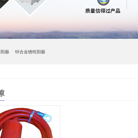
牲阳极
锌合金牺牲阳极
隙