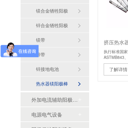
镁合金牺牲阳极
锌合金牺牲阳极
镁带
挤压热水
执行标准国家G
锌带
ASTMB843
锌接地电池
了解详情
热水器镁阳极棒
外加电流辅助阳极系列
电源电气设备