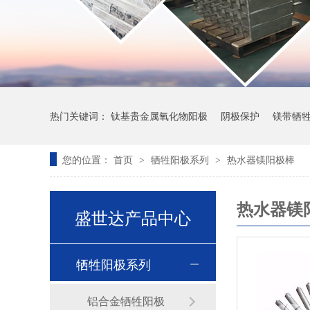
热门关键词：
钛基贵金属氧化物阳极
阴极保护
镁带牺
您的位置：
首页
牺牲阳极系列
热水器镁阳极棒
>
>
热水器镁
盛世达产品中心
牺牲阳极系列
铝合金牺牲阳极