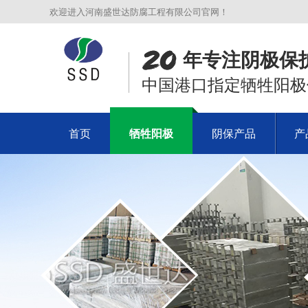
欢迎进入河南盛世达防腐工程有限公司官网！
年专注阴极保
中国港口指定牺牲阳极
首页
牺牲阳极
阴保产品
产