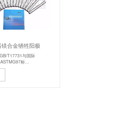
器镁合金牺牲阳极
B/T17731与国际
、ASTMG97标…