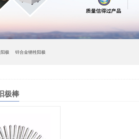
牲阳极
锌合金牺牲阳极
阳极棒