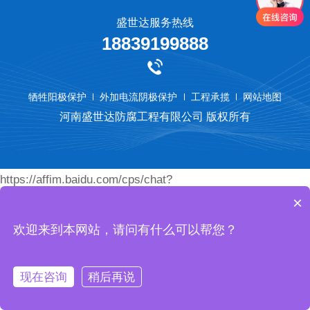
盛世达服务热线
18839199888
牺牲阳极保护
外加电流阴极保护
工程承揽
网站地图
河南盛世达防腐工程有限公司 版权所有
https://affim.baidu.com/cps/chat?
×
siteId=18789077&userId=45460472&siteToken=74eace9bc
欢迎来到本网站，请问有什么可以帮您？
现在咨询
稍后再说
首页
产品
电话
我们