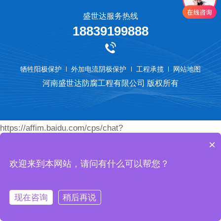
盛世达服务热线
18839199888
牺牲阳极保护
外加电流阴极保护
工程承揽
网站地图
河南盛世达防腐工程有限公司 版权所有
https://affim.baidu.com/cps/chat?
×
siteId=18789077&userId=45460472&siteToken=74eace9bc
欢迎来到本网站，请问有什么可以帮您？
现在咨询
稍后再说
首页
产品
电话
我们