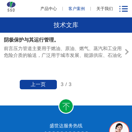
产品中心
客户案例
关于我们
技术文库
阴极保护与其运行管理。
前言压力管道主要用于燃油、原油、燃气、蒸汽和工业用
危险介质的输送，广泛用于城市发展、能源供应、石油化
工的基础设施和人民生活的基础条件等领域。据2003年我
国特种设备安全监察统计年报结果，我国压力管道数量已
经达到118.3万公里，其中，长输管道、集输管道、城市
燃气管道多为埋地管道，主要用于输送油和气，到......
上一页
3
/
3
盛世达服务热线