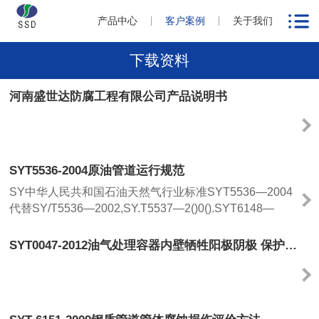
产品中心
客户案例
关于我们
下载资料
河南盛世达防腐工程有限公司产品说明书
SYT5536-2004原油管道运行规范
SY中华人民共和国石油天然气行业标准SYT5536—2004
代替SY/T5536—2002,SY.T5537—2()0().SYT6148—
1995原油管道运行规程
Theoeratioregulatioofcrudeoilielie2004—07-03发布国家
SYT0047-2012油气处理容器内壁牺牲阳极阴极 保护技术规范
发展和改革委员会发布目次前言Ⅱ1范围！2规范性引用文
件I3投产准备I4工艺参数25投产技术要求36工艺运行47设
备与管道维护—48清管59应急预......